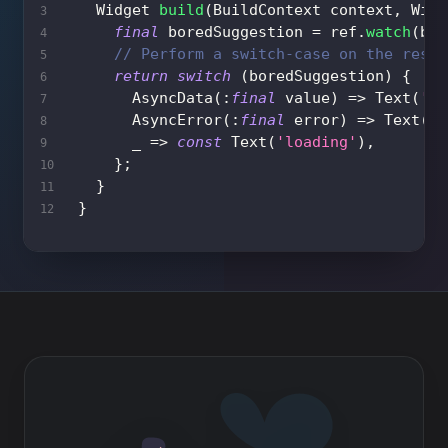
Widget
build
(
BuildContext
 context
,
Widg
final
 boredSuggestion 
=
 ref
.
watch
(
bor
// Perform a switch-case on the resul
return
switch
(
boredSuggestion
)
{
AsyncData
(
:
final
 value
)
=
>
Text
(
'da
AsyncError
(
:
final
 error
)
=
>
Text
(
'e
      _ 
=
>
const
Text
(
'loading'
)
,
}
;
}
}