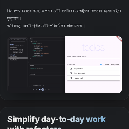
রিভারপড ব্যবহার করে, আপনার স্টেট ফ্লটারের ডেভটুলের ভিতরের বাক্সের বাইরে
দৃশ্যমান।
অধিকন্তু, একটি পূর্ণাঙ্গ স্টেট-পরিদর্শকের কাজ চলছে।
Simplify day-to-day work