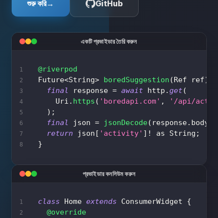
শুরু করি
→
GitHub
একটি প্রভাইডার তৈরি করুন
@riverpod
Future
<
String
>
boredSuggestion
(
Ref
 ref
)
a
final
 response 
=
await
 http
.
get
(
Uri
.
https
(
'boredapi.com'
,
'/api/activ
)
;
final
 json 
=
jsonDecode
(
response
.
body
)
return
 json
[
'activity'
]
!
as
String
;
}
প্রভাইডার কনসিউম করুন
class
Home
extends
ConsumerWidget
{
@override