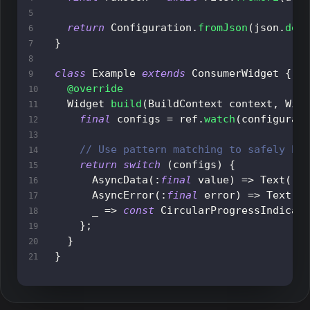
return
Configuration
.
fromJson
(
json
.
dec
}
class
Example
extends
ConsumerWidget
{
@override
Widget
build
(
BuildContext
 context
,
Wid
final
 configs 
=
 ref
.
watch
(
configurat
// Use pattern matching to safely ha
return
switch
(
configs
)
{
AsyncData
(
:
final
 value
)
=
>
Text
(
'd
AsyncError
(
:
final
 error
)
=
>
Text
(
'
      _ 
=
>
const
CircularProgressIndicat
}
;
}
}