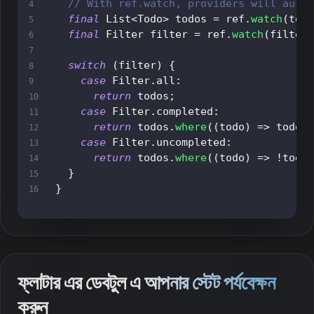
// With ref.watch, providers will auto
final
List
<
Todo
>
 todos 
=
 ref
.
watch
(
tod
final
Filter
 filter 
=
 ref
.
watch
(
filter
switch
(
filter
)
{
case
Filter
.
all
:
return
 todos
;
case
Filter
.
completed
:
return
 todos
.
where
(
(
todo
)
=
>
 todo
.
case
Filter
.
uncompleted
:
return
 todos
.
where
(
(
todo
)
=
>
!
todo
}
}
ফ্লাটার এর ডেবটুল এ আপনার স্টেট পর্যবেক্ষন
করুন