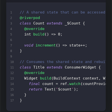
// A shared state that can be accessed b
@riverpod
class
Count
extends
 _$
Count
{
@override
  int 
build
(
)
=
>
0
;
void
increment
(
)
=
>
 state
++
;
}
// Consumes the shared state and rebuild
class
Title
extends
ConsumerWidget
{
@override
Widget
build
(
BuildContext
 context
,
Wid
final
 count 
=
 ref
.
watch
(
countProvide
return
Text
(
'
$
count
'
)
;
}
}