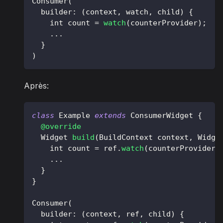
Consumer
(
  builder
:
(
context
,
 watch
,
 child
)
{
    int count 
=
watch
(
counterProvider
)
;
.
.
.
}
)
Après:
class
Example
extends
ConsumerWidget
{
@override
Widget
build
(
BuildContext
 context
,
Widge
    int count 
=
 ref
.
watch
(
counterProvider
)
.
.
.
}
}
Consumer
(
  builder
:
(
context
,
 ref
,
 child
)
{