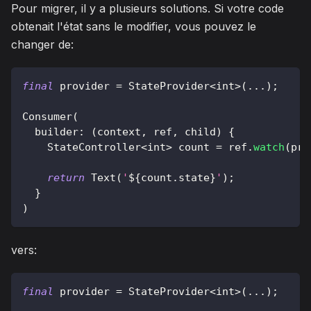
Pour migrer, il y a plusieurs solutions. Si votre code
obtenait l'état sans le modifier, vous pouvez le
changer de:
final
 provider 
=
StateProvider
<
int
>
(
.
.
.
)
;
Consumer
(
  builder
:
(
context
,
 ref
,
 child
)
{
StateController
<
int
>
 count 
=
 ref
.
watch
(
pro
return
Text
(
'
${
count
.
state
}
'
)
;
}
)
vers:
final
 provider 
=
StateProvider
<
int
>
(
.
.
.
)
;