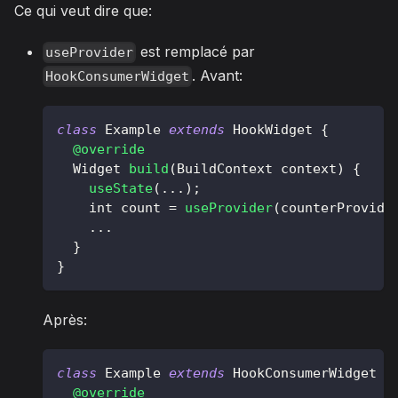
Ce qui veut dire que:
est remplacé par
useProvider
. Avant:
HookConsumerWidget
class
Example
extends
HookWidget
{
@override
Widget
build
(
BuildContext
 context
)
{
useState
(
.
.
.
)
;
    int count 
=
useProvider
(
counterProvide
.
.
.
}
}
Après:
class
Example
extends
HookConsumerWidget
{
@override