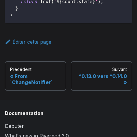
return
Text
(
'
${
count
.
state
}
'
)
;
}
)
Éditer cette page
Précédent
Suivant
From
^0.13.0 vers ^0.14.0
`ChangeNotifier`
Documentation
Débuter
What's new in Riverpod 3.0