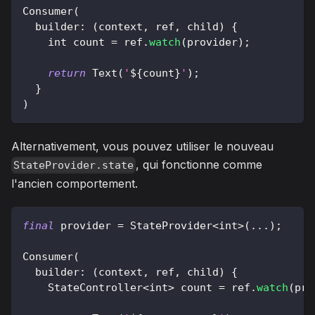
Consumer
(
  builder
:
(
context
,
 ref
,
 child
)
{
    int count 
=
 ref
.
watch
(
provider
)
;
return
Text
(
'
${
count
}
'
)
;
}
)
Alternativement, vous pouvez utiliser le nouveau
, qui fonctionne comme
StateProvider.state
l'ancien comportement.
final
 provider 
=
StateProvider
<
int
>
(
.
.
.
)
;
Consumer
(
  builder
:
(
context
,
 ref
,
 child
)
{
StateController
<
int
>
 count 
=
 ref
.
watch
(
pro