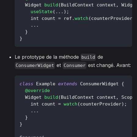
Widget
build
(
BuildContext
 context
,
Widge
useState
(
.
.
.
)
;
    int count 
=
 ref
.
watch
(
counterProvider
)
.
.
.
}
}
Le prototype de la méthode
de
build
et
est changé. Avant:
ConsumerWidget
Consumer
class
Example
extends
ConsumerWidget
{
@override
Widget
build
(
BuildContext
 context
,
Scope
    int count 
=
watch
(
counterProvider
)
;
.
.
.
}
}