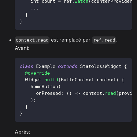
    int count 
=
 ref
.
watch
(
counterProvider
)
.
.
.
}
)
est remplacé par
.
context.read
ref.read
Avant:
class
Example
extends
StatelessWidget
{
@override
Widget
build
(
BuildContext
 context
)
{
SomeButton
(
      onPressed
:
(
)
=
>
 context
.
read
(
provid
)
;
}
}
Après: