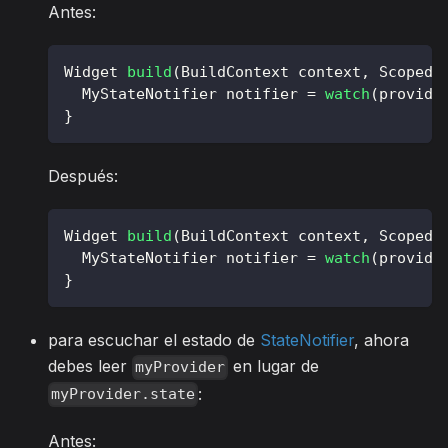
Antes:
Widget
build
(
BuildContext
 context
,
ScopedR
MyStateNotifier
 notifier 
=
watch
(
provide
}
Después:
Widget
build
(
BuildContext
 context
,
ScopedR
MyStateNotifier
 notifier 
=
watch
(
provide
}
para escuchar el estado de
StateNotifier
, ahora
debes leer
en lugar de
myProvider
:
myProvider.state
Antes: