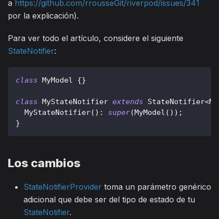
a
https://github.com/rrousseGit/riverpod/issues/341
por la explicación).
Para ver todo el artículo, considere el siguiente
StateNotifier
:
class
MyModel
{
}
class
MyStateNotifier
extends
StateNotifier
<
My
MyStateNotifier
(
)
:
super
(
MyModel
(
)
)
;
}
Los cambios
StateNotifierProvider
toma un parámetro genérico
adicional que debe ser del tipo de estado de tu
StateNotifier
.