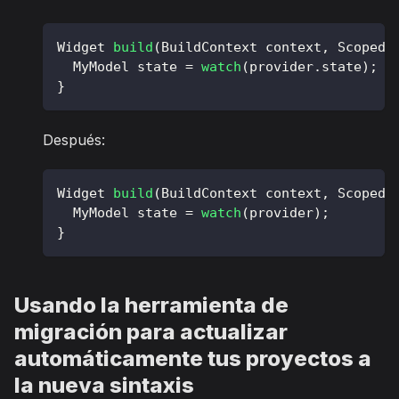
Widget
build
(
BuildContext
 context
,
ScopedR
MyModel
 state 
=
watch
(
provider
.
state
)
;
}
Después:
Widget
build
(
BuildContext
 context
,
ScopedR
MyModel
 state 
=
watch
(
provider
)
;
}
Usando la herramienta de
migración para actualizar
automáticamente tus proyectos a
la nueva sintaxis