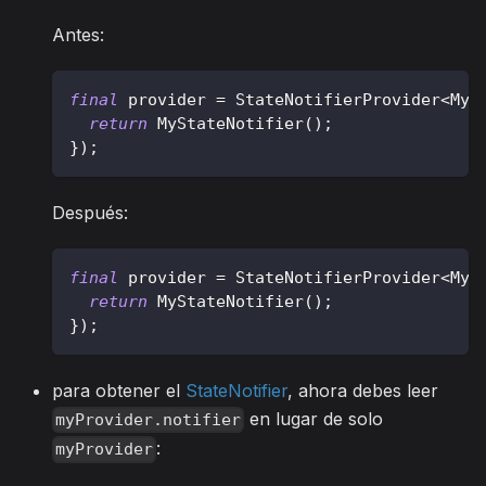
Antes:
final
 provider 
=
StateNotifierProvider
<
MyS
return
MyStateNotifier
(
)
;
}
)
;
Después:
final
 provider 
=
StateNotifierProvider
<
MyS
return
MyStateNotifier
(
)
;
}
)
;
para obtener el
StateNotifier
, ahora debes leer
en lugar de solo
myProvider.notifier
:
myProvider