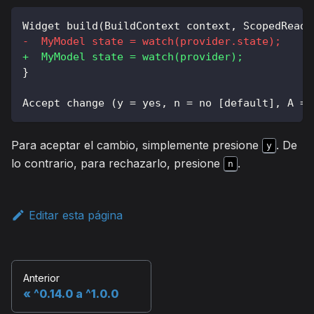
Widget build(BuildContext context, ScopedReade
-
  MyModel state = watch(provider.state);
+
  MyModel state = watch(provider);
}
Accept change (y = yes, n = no [default], A = 
Para aceptar el cambio, simplemente presione
. De
y
lo contrario, para rechazarlo, presione
.
n
Editar esta página
Anterior
^0.14.0 a ^1.0.0