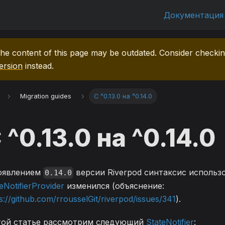
Документация
he content of this page may be outdated. Consider checki
ersion
instead.
Migration guides
С ^0.13.0 на ^0.14.0
 ^0.13.0 на ^0.14.0
оявлением
версии Riverpod синтаксис использ
0.14.0
eNotifierProvider
изменился (объяснение:
s://github.com/rrousselGit/riverpod/issues/341
).
той статье рассмотрим следующий
StateNotifier
: