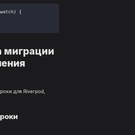
watch
)
{
а миграции
ления
е
роки для Riverpod,
троки