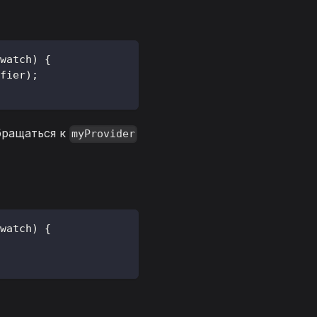
watch
)
{
fier
)
;
бращаться к
myProvider
watch
)
{