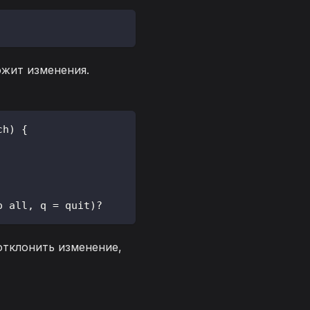
жит изменения.
ch) {
o all, q = quit)? 
отклонить изменение,