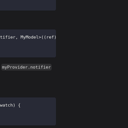
tifier
,
MyModel
>
(
(
ref
)
{
к
myProvider.notifier
watch
)
{