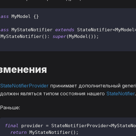
lass
MyModel
{
}
lass
MyStateNotifier
extends
StateNotifier
<
MyModel
MyStateNotifier
(
)
:
super
(
MyModel
(
)
)
;
зменения
StateNotifierProvider
принимает дополнительный generi
должен являться типом состояния нашего
StateNotifier
.
Раньше:
final
 provider 
=
StateNotifierProvider
<
MyStateNo
return
MyStateNotifier
(
)
;