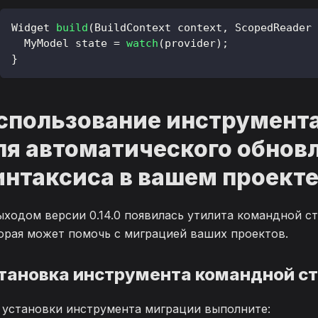
Widget
build
(
BuildContext
 context
,
ScopedReader
 
MyModel
 state 
=
watch
(
provider
)
;
}
спользование инструмент
ля автоматического обнов
интаксиса в вашем проект
ыходом версии 0.14.0 появилась утилита командной ст
орая может помочь с миграцией ваших проектов.
тановка инструмента командной с
 установки инструмента миграции выполните: