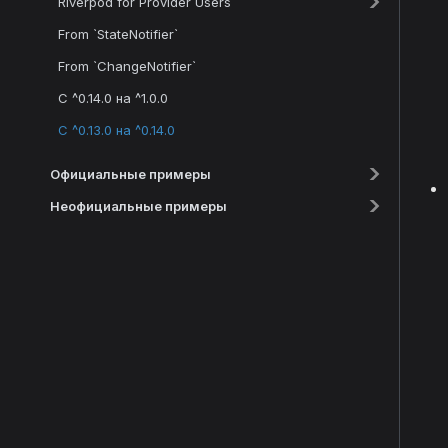
Riverpod for Provider Users
From `StateNotifier`
From `ChangeNotifier`
С ^0.14.0 на ^1.0.0
С ^0.13.0 на ^0.14.0
Официальные примеры
Неофициальные примеры