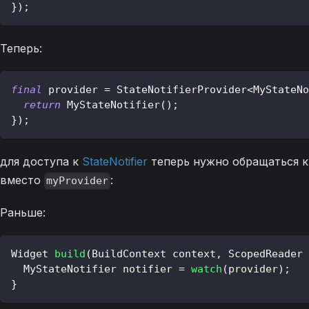
}
)
;
Теперь:
final
 provider 
=
StateNotifierProvider
<
MyStateNo
return
MyStateNotifier
(
)
;
}
)
;
для доступа к
StateNotifier
теперь нужно обращаться 
вместо
:
myProvider
Раньше:
Widget
build
(
BuildContext
 context
,
ScopedReader
 
MyStateNotifier
 notifier 
=
watch
(
provider
)
;
}