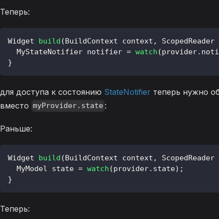
Теперь:
Widget
build
(
BuildContext
 context
,
ScopedReader
 
MyStateNotifier
 notifier 
=
watch
(
provider
.
noti
}
для доступа к состоянию
StateNotifier
теперь нужно о
вместо
:
myProvider.state
Раньше:
Widget
build
(
BuildContext
 context
,
ScopedReader
 
MyModel
 state 
=
watch
(
provider
.
state
)
;
}
Теперь: