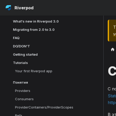
Riverpod
What's new in Riverpod 3.0
T
Migrating from 2.0 to 3.0
v
FAQ
DO/DON'T
Getting started
Tutorials
С
Your first Riverpod app
Понятия
С п
Providers
Stat
Consumers
http
ProviderContainers/ProviderScopes
В э
Refs