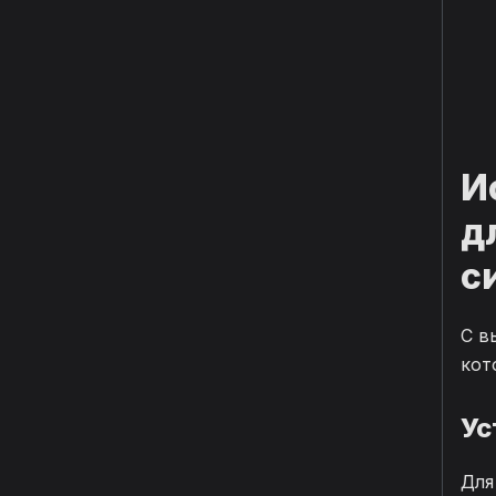
И
д
с
С в
кот
Ус
Для