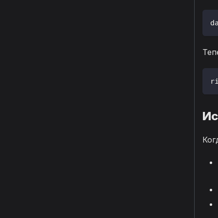
d
Теп
r
Ис
Ког