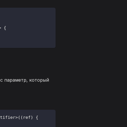
>
{
c параметр, который
tifier
>
(
(
ref
)
{