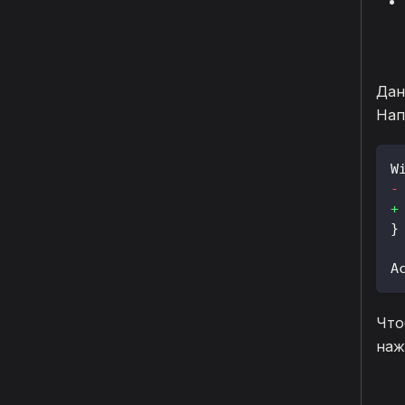
Дан
Нап
W
-
+
}
A
Что
на