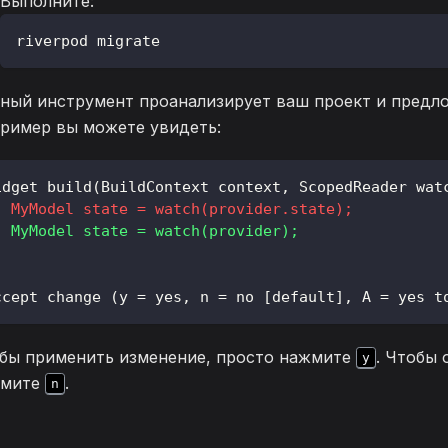
Выполните:
riverpod migrate
ный инструмент проанализирует ваш проект и предло
ример вы можете увидеть:
idget build(BuildContext context, ScopedReader wat
  MyModel state = watch(provider.state);
  MyModel state = watch(provider);
ccept change (y = yes, n = no [default], A = yes t
бы применить изменение, просто нажмите
. Чтобы 
y
жмите
.
n