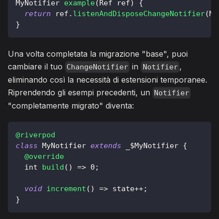
MyNotifier
example
(
Ref
 ref
)
{
return
 ref
.
listenAndDisposeChangeNotifier
(
My
}
Una volta completata la migrazione "base", puoi
cambiare il tuo
in
,
ChangeNotifier
Notifier
eliminando così la necessità di estensioni temporanee.
Riprendendo gli esempi precedenti, un
Notifier
"completamente migrato" diventa:
@riverpod
class
MyNotifier
extends
 _$
MyNotifier
{
@override
  int 
build
(
)
=
>
0
;
void
increment
(
)
=
>
 state
++
;
}