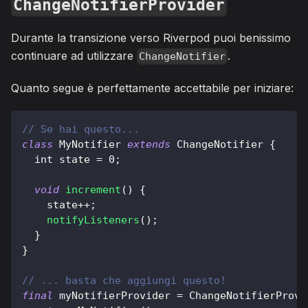
ChangeNotifierProvider
Durante la transizione verso Riverpod puoi benissimo
continuare ad utilizzare
.
ChangeNotifier
Quanto segue è perfettamente accettabile per iniziare:
// Se hai questo...
class
MyNotifier
extends
ChangeNotifier
{
  int state 
=
0
;
void
increment
(
)
{
    state
++
;
notifyListeners
(
)
;
}
}
// ... basta che aggiungi questo!
final
 myNotifierProvider 
=
ChangeNotifierProvi