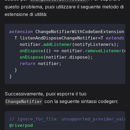
questo problema, puoi utilizzare il seguente metodo di
estensione di utilità:
extension
ChangeNotifierWithCodeGenExtension
o
T
 listenAndDisposeChangeNotifier
<
T
extends
C
    notifier
.
addListener
(
notifyListeners
)
;
onDispose
(
(
)
=
>
 notifier
.
removeListener
(
no
onDispose
(
notifier
.
dispose
)
;
return
 notifier
;
}
}
Successivamente, puoi esporre il tuo
con la seguente sintassi codegen:
ChangeNotifier
// ignore_for_file: unsupported_provider_value
@riverpod