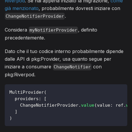
Riverpod
. Se hai appena iniziato la migrazione,
come
già menzionato
, probabilmente dovresti iniziare con
.
ChangeNotifierProvider
Considera
, definito
myNotifierProvider
precedentemente.
Dato che il tuo codice interno probabilmente dipende
dalle API di pkg:Provider, usa quanto segue per
iniziare a consumare
con
ChangeNotifier
pkg:Riverpod.
MultiProvider
(
  providers
:
[
ChangeNotifierProvider
.
value
(
value
:
 ref
.
wa
]
)