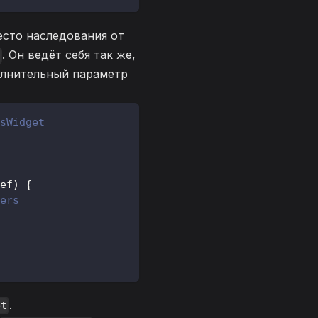
есто наследования от
. Он ведёт себя так же,
лнительный параметр
sWidget
ef
)
{
ers
.
et