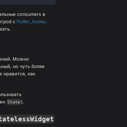
ельные consumers в
erpod с
flutter_hooks
.
вать.
тений. Можно
ный, но чуть более
е нравится, как
ользовать
жен
).
State
tatelessWidget