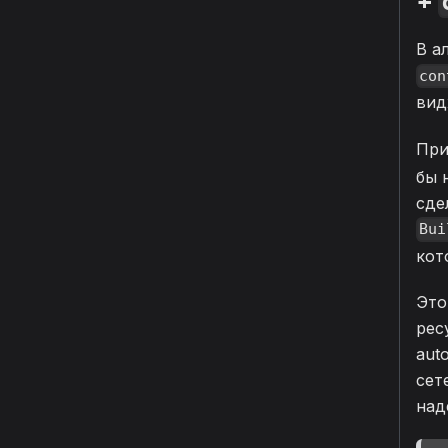
+
В а
con
вид
При
бы 
сде
Bui
кот
Это
рес
aut
сет
над