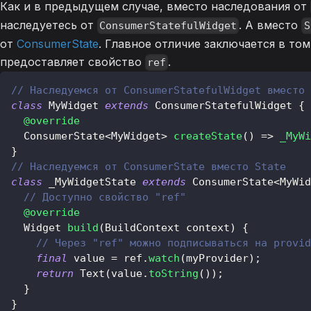
Как и в предыдущем случае, вместо наследования от
наследуетесь от
. А вместо
ConsumerStatefulWidget
S
от
ConsumerState
. Главное отличие заключается в том
предоставляет свойство
.
ref
// Наследуемся от ConsumerStatefulWidget вместо 
class
MyWidget
extends
ConsumerStatefulWidget
{
@override
ConsumerState
<
MyWidget
>
createState
(
)
=
>
_MyWi
}
// Наследуемся от ConsumerState вместо State
class
 _MyWidgetState 
extends
ConsumerState
<
MyWid
// Доступно свойство "ref"
@override
Widget
build
(
BuildContext
 context
)
{
// Через "ref" можно подписываться на provid
final
 value 
=
 ref
.
watch
(
myProvider
)
;
return
Text
(
value
.
toString
(
)
)
;
}
}