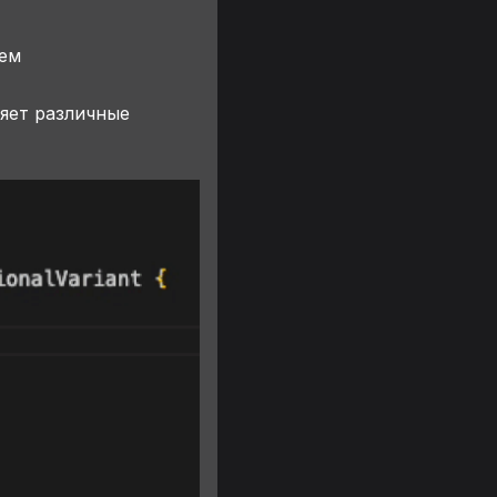
ием
ляет различные