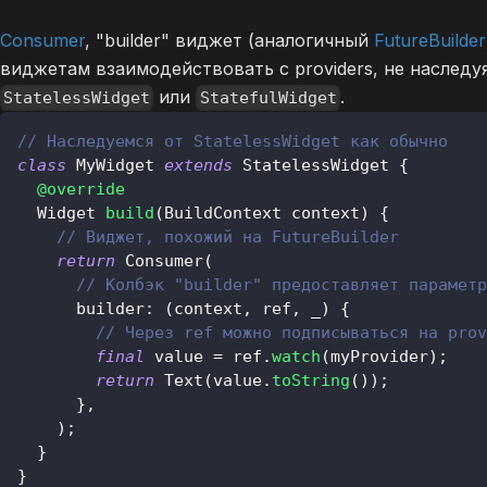
Consumer
, "builder" виджет (аналогичный
FutureBuilder
виджетам взаимодействовать с providers, не наследуя
или
.
StatelessWidget
StatefulWidget
// Наследуемся от StatelessWidget как обычно
class
MyWidget
extends
StatelessWidget
{
@override
Widget
build
(
BuildContext
 context
)
{
// Виджет, похожий на FutureBuilder
return
Consumer
(
// Колбэк "builder" предоставляет параметр
      builder
:
(
context
,
 ref
,
 _
)
{
// Через ref можно подписываться на prov
final
 value 
=
 ref
.
watch
(
myProvider
)
;
return
Text
(
value
.
toString
(
)
)
;
}
,
)
;
}
}