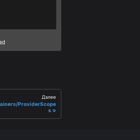
ted
Далее
ainers/ProviderScope
s