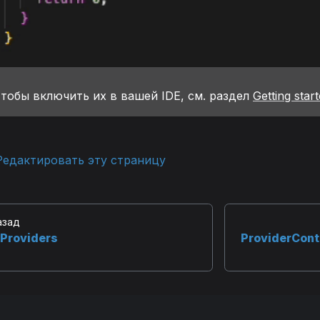
тобы включить их в вашей IDE, см. раздел
Getting star
Редактировать эту страницу
азад
Providers
ProviderCont