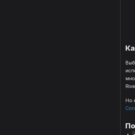
Ка
Выб
исп
мно
Riv
Но 
Con
По