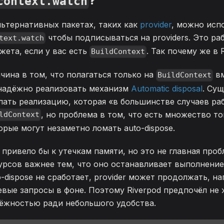
?
context.watch
льтернативных пакетах, таких как
provider
, можно исп
чтобы подписываться на providers. Это ра
text.watch
жета, если у вас есть
. Так почему же в 
BuildContext
чина в том, что полагаться только на
в
BuildContext
надёжно реализовать механизм
Automatic disposal
. Су
лать реализацию, которая «в большинстве случаев ра
, но проблема в том, что есть множество то
ldContext
орые могут незаметно ломать auto-dispose.
 привело бы к утечкам памяти, но это не главная пробл
урсов важнее тем, что оно останавливает выполнение
o-dispose не сработает, provider может продолжать, н
евые запросы в фоне. Поэтому Riverpod предпочёл не
ёжностью ради небольшого удобства.