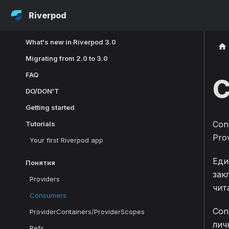
Riverpod
What's new in Riverpod 3.0
Migrating from 2.0 to 3.0
FAQ
C
DO/DON'T
Getting started
Con
Tutorials
Prov
Your first Riverpod app
Еди
Понятия
зак
Providers
чит
Consumers
Con
ProviderContainers/ProviderScopes
лич
Refs