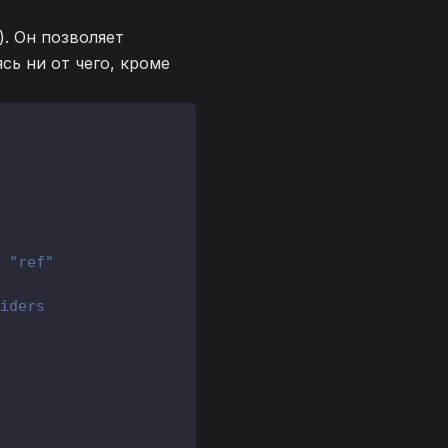
). Он позволяет
сь ни от чего, кроме
 "ref"
iders