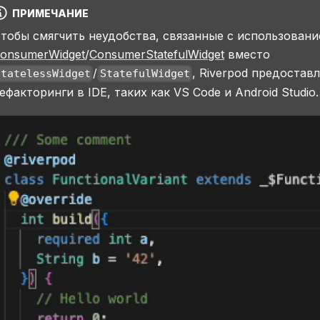
ПРИМЕЧАНИЕ
тобы смягчить неудобства, связанные с использован
onsumerWidget
/
ConsumerStatefulWidget
вместо
/
, Riverpod предостав
StatelessWidget
StatefulWidget
ефакторинги в IDE, таких как VS Code и Android Studio.