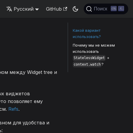
Русский
GitHub
Поиск
K
Какой вариант
использовать?
Почему мы не можем
использовать
+
StatelessWidget
?
context.watch
ом между Widget tree и
ых виджетов
Это позволяет ему
 см.
Refs
.
вном для удобства и
: