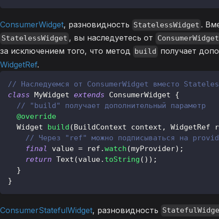
ConsumerWidget
, разновидность
. Вм
StatelessWidget
, вы наследуетесь от
StatelessWidget
ConsumerWidget
за исключением того, что метод
получает допо
build
WidgetRef
.
// Наследуемся от ConsumerWidget вместо Stateles
class
MyWidget
extends
ConsumerWidget
{
// "build" получает дополнительный параметр
@override
Widget
build
(
BuildContext
 context
,
WidgetRef
 r
// Через "ref" можно подписываться на provid
final
 value 
=
 ref
.
watch
(
myProvider
)
;
return
Text
(
value
.
toString
(
)
)
;
}
}
ConsumerStatefulWidget
, разновидность
StatefulWidg