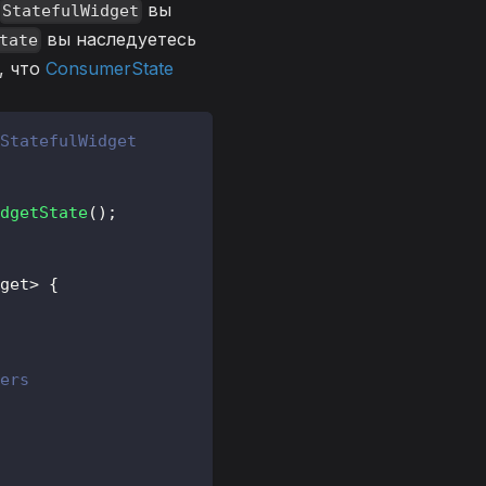
вы
StatefulWidget
вы наследуетесь
tate
, что
ConsumerState
StatefulWidget
dgetState
(
)
;
get
>
{
ers