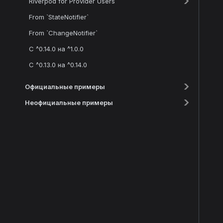
Riverpod for Provider Users
From `StateNotifier`
From `ChangeNotifier`
С ^0.14.0 на ^1.0.0
С ^0.13.0 на ^0.14.0
Официальные примеры
Неофициальные примеры