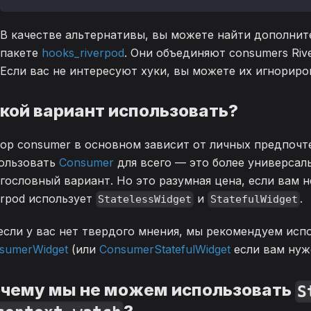
В качестве альтернативы, вы можете найти дополнит
пакете
hooks_riverpod
. Они объединяют consumers Riv
Если вас не интересуют хуки, вы можете их игнориро
кой вариант использовать?
ор consumer в основном зависит от личных предпоч
ользовать
Consumer
для всего — это более универсаль
гословный вариант. Но это разумная цена, если вам н
erpod использует
и
.
StatelessWidget
StatefulWidget
если у вас нет твердого мнения, мы рекомендуем исп
sumerWidget
(или
ConsumerStatefulWidget
если вам ну
чему мы не можем использовать
S