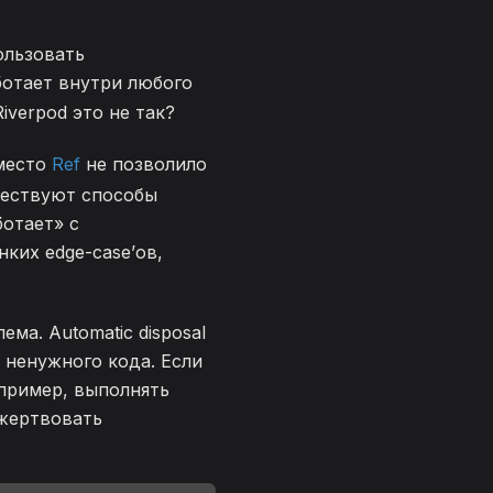
ользовать
ботает внутри любого
Riverpod это не так?
место
Ref
не позволило
ществуют способы
ботает» с
нких edge-case’ов,
ема. Automatic disposal
 ненужного кода. Если
апример, выполнять
 жертвовать