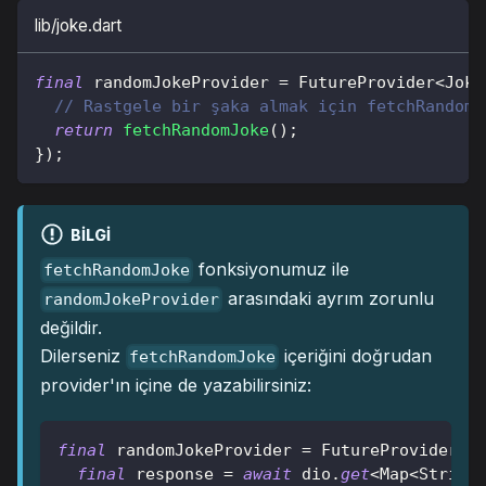
lib/joke.dart
final
 randomJokeProvider 
=
FutureProvider
<
Joke
// Rastgele bir şaka almak için fetchRandomJ
return
fetchRandomJoke
(
)
;
}
)
;
BILGI
fonksiyonumuz ile
fetchRandomJoke
arasındaki ayrım zorunlu
randomJokeProvider
değildir.
Dilerseniz
içeriğini doğrudan
fetchRandomJoke
provider'ın içine de yazabilirsiniz:
final
 randomJokeProvider 
=
FutureProvider
<
J
final
 response 
=
await
 dio
.
get
<
Map
<
String