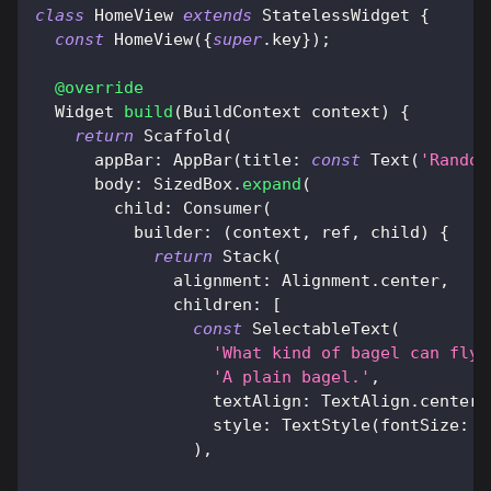
class
HomeView
extends
StatelessWidget
{
const
HomeView
(
{
super
.
key
}
)
;
@override
Widget
build
(
BuildContext
 context
)
{
return
Scaffold
(
      appBar
:
AppBar
(
title
:
const
Text
(
'Random
      body
:
SizedBox
.
expand
(
        child
:
Consumer
(
          builder
:
(
context
,
 ref
,
 child
)
{
return
Stack
(
              alignment
:
Alignment
.
center
,
              children
:
[
const
SelectableText
(
'What kind of bagel can fly?
'A plain bagel.'
,
                  textAlign
:
TextAlign
.
center
,
                  style
:
TextStyle
(
fontSize
:
2
)
,