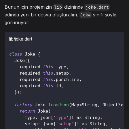
Bunun için projemizin
dizininde
lib
joke.dart
adında yeni bir dosya oluşturalım.
sınıfı şöyle
Joke
görünüyor:
lib/joke.dart
class
Joke
{
Joke
(
{
    required 
this
.
type
,
    required 
this
.
setup
,
    required 
this
.
punchline
,
    required 
this
.
id
,
}
)
;
factory
Joke
.
fromJson
(
Map
<
String
,
Object
?
>
 j
return
Joke
(
      type
:
 json
[
'type'
]
!
as
String
,
      setup
:
 json
[
'setup'
]
!
as
String
,