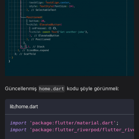
Güncellenmiş
kodu şöyle görünmeli:
home.dart
lib/home.dart
import
'package:flutter/material.dart'
;
import
'package:flutter_riverpod/flutter_river