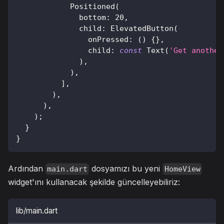
Positioned
(
              bottom
:
20
,
              child
:
ElevatedButton
(
                onPressed
:
(
)
{
}
,
                child
:
const
Text
(
'Get another
)
,
)
,
]
,
)
,
)
,
)
;
}
}
Ardından
dosyamızı bu yeni
main.dart
HomeView
widget'ını kullanacak şekilde güncelleyebiliriz:
lib/main.dart