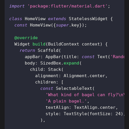
import
'package:flutter/material.dart'
;
class
HomeView
extends
StatelessWidget
{
const
HomeView
(
{
super
.
key
}
)
;
@override
Widget
build
(
BuildContext
 context
)
{
return
Scaffold
(
      appBar
:
AppBar
(
title
:
const
Text
(
'Random
      body
:
SizedBox
.
expand
(
        child
:
Stack
(
          alignment
:
Alignment
.
center
,
          children
:
[
const
SelectableText
(
'What kind of bagel can fly?\n\n
'A plain bagel.'
,
              textAlign
:
TextAlign
.
center
,
              style
:
TextStyle
(
fontSize
:
24
)
,
)
,