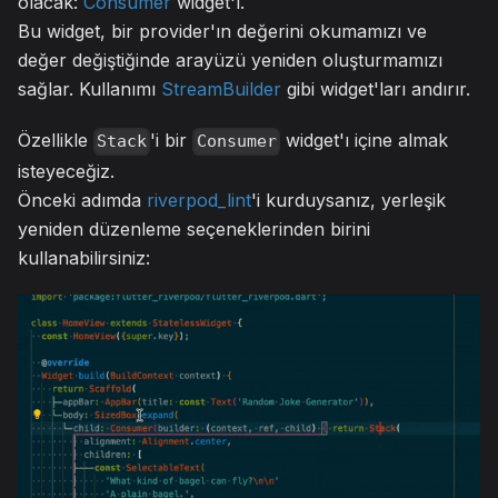
olacak:
Consumer
widget'ı.
Bu widget, bir provider'ın değerini okumamızı ve
değer değiştiğinde arayüzü yeniden oluşturmamızı
sağlar. Kullanımı
StreamBuilder
gibi widget'ları andırır.
Özellikle
'i bir
widget'ı içine almak
Stack
Consumer
isteyeceğiz.
Önceki adımda
riverpod_lint
'i kurduysanız, yerleşik
yeniden düzenleme seçeneklerinden birini
kullanabilirsiniz: