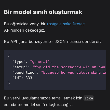
Bir model sınıfı oluşturmak
Bu öğreticide veriyi bir
rastgele şaka üreteci
API'sinden çekeceğiz.
Bu API şuna benzeyen bir JSON nesnesi döndürür:
{
"type"
:
"general"
,
"setup"
:
"Why did the scarecrow win an award
"punchline"
:
"Because he was outstanding in 
"id"
:
333
}
Bu veriyi uygulamamızda temsil etmek için
Joke
adında bir model sınıfı oluşturacağız.