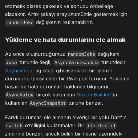
otomatik olarak çekecek ve sonucu önbelleğe
alacaktır. Artık şakayı arayüzümüzde göstermek için
değişkenini kullanabiliriz.
randomJoke
Yükleme ve hata durumlarını ele almak
Az önce oluşturduğumuz
değişkeni
randomJoke
türünde değil,
türündedir.
Joke
AsyncValue<Joke>
AsyncValue
, ağ isteği gibi asenkron bir işlemin
durumunu temsil eden bir Riverpod türüdür. Yükleme,
başarı ve hata durumları hakkında bilgi içerir.
birçok bakımdan
StreamBuilder
'da
AsyncValue
kullanılan
türüne benzer.
AsyncSnapshot
Farklı durumları ele almanın elverişli bir yolu Dart'ın
özelliğini kullanmaktır. Bir
/
switch
if
else if
zincirine benzer, ancak belirli bir nesne üzerindeki