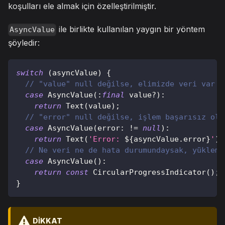
koşulları ele almak için özelleştirilmiştir.
ile birlikte kullanılan yaygın bir yöntem
AsyncValue
şöyledir:
switch
(
asyncValue
)
{
// "value" null değilse, elimizde veri var d
case
AsyncValue
(
:
final
 value
?
)
:
return
Text
(
value
)
;
// "error" null değilse, işlem başarısız olm
case
AsyncValue
(
error
:
!=
null
)
:
return
Text
(
'Error: 
${
asyncValue
.
error
}
'
)
;
// Ne veri ne de hata durumundaysak, yükleme
case
AsyncValue
(
)
:
return
const
CircularProgressIndicator
(
)
;
}
DİKKAT