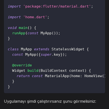
import
'package:flutter/material.dart'
;
import
'home.dart'
;
void
main
(
)
{
runApp
(
const
MyApp
(
)
)
;
}
class
MyApp
extends
StatelessWidget
{
const
MyApp
(
{
super
.
key
}
)
;
@override
Widget
build
(
BuildContext
 context
)
{
return
const
MaterialApp
(
home
:
HomeView
(
)
)
}
}
Uygulamayı şimdi çalıştırırsanız şunu görmelisiniz: