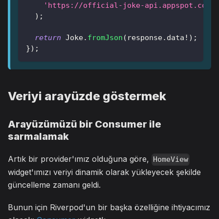
'https://official-joke-api.appspot.com/
)
;
return
Joke
.
fromJson
(
response
.
data
!
)
;
}
)
;
Veriyi arayüzde göstermek
Arayüzümüzü bir Consumer ile
sarmalamak
Artık bir provider'ımız olduğuna göre,
HomeView
widget'ımızı veriyi dinamik olarak yükleyecek şekilde
güncelleme zamanı geldi.
Bunun için Riverpod'un bir başka özelliğine ihtiyacımız