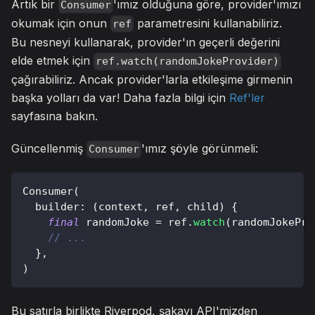
Artık bir
'ımız olduğuna göre, provider'ımızı
Consumer
okumak için onun
parametresini kullanabiliriz.
ref
Bu nesneyi kullanarak, provider'ın geçerli değerini
elde etmek için
ref.watch(randomJokeProvider)
çağırabiliriz. Ancak provider'larla etkileşime girmenin
başka yolları da var! Daha fazla bilgi için
Ref'ler
sayfasına bakın.
Güncellenmiş
'ımız şöyle görünmeli:
Consumer
Consumer
(
  builder
:
(
context
,
 ref
,
 child
)
{
final
 randomJoke 
=
 ref
.
watch
(
randomJokePro
// ...
}
,
)
Bu satırla birlikte Riverpod, şakayı API'mizden