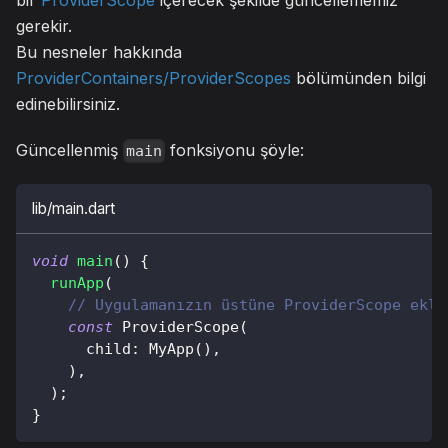
gerekir.
Bu nesneler hakkında
ProviderContainers/ProviderScopes
bölümünden bilgi
edinebilirsiniz.
Güncellenmiş
fonksiyonu şöyle:
main
lib/main.dart
void
main
(
)
{
runApp
(
// Uygulamanızın üstüne ProviderScope ekle
const
ProviderScope
(
      child
:
MyApp
(
)
,
)
,
)
;
}