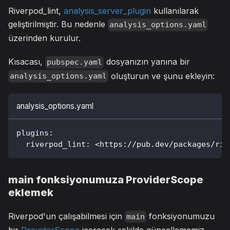
Riverpod_lint,
analysis_server_plugin
kullanılarak
geliştirilmiştir. Bu nedenle
analysis_options.yaml
üzerinden kurulur.
Kısacası,
dosyanızın yanına bir
pubspec.yaml
oluşturun ve şunu ekleyin:
analysis_options.yaml
analysis_options.yaml
plugins
:
riverpod_lint
:
 <https
:
//pub.dev/packages/riv
main fonksiyonumuza ProviderScope
eklemek
Riverpod'un çalışabilmesi için
fonksiyonumuzu
main
bir
ProviderScope
içerecek şekilde güncellememiz