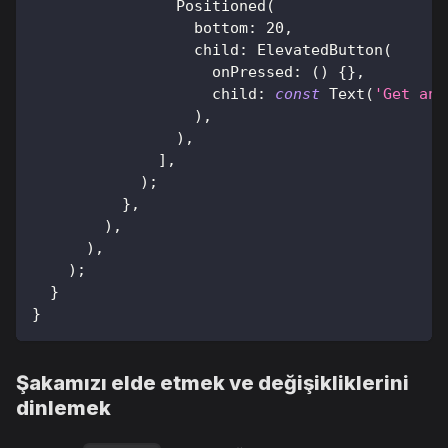
Positioned
(
                  bottom
:
20
,
                  child
:
ElevatedButton
(
                    onPressed
:
(
)
{
}
,
                    child
:
const
Text
(
'Get ano
)
,
)
,
]
,
)
;
}
,
)
,
)
,
)
;
}
}
Şakamızı elde etmek ve değişikliklerini
dinlemek