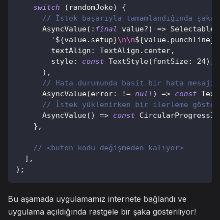
switch
(
randomJoke
)
{
// İstek başarıyla tamamlandığında şakay
AsyncValue
(
:
final
 value
?
)
=
>
SelectableT
'
${
value
.
setup
}
\n\n
${
value
.
punchline
}
'
        textAlign
:
TextAlign
.
center
,
        style
:
const
TextStyle
(
fontSize
:
24
)
,
)
,
// Hata durumunda basit bir hata mesajı 
AsyncValue
(
error
:
!=
null
)
=
>
const
Text
// İstek yüklenirken bir ilerleme göster
AsyncValue
(
)
=
>
const
CircularProgressIn
}
,
// <buton kodu değişmeden kalıyor>
]
,
)
;
Bu aşamada uygulamamız internete bağlandı ve
uygulama açıldığında rastgele bir şaka gösteriliyor!