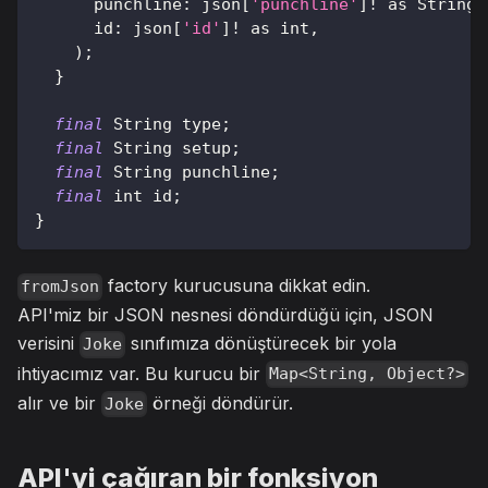
      punchline
:
 json
[
'punchline'
]
!
as
String
,
      id
:
 json
[
'id'
]
!
as
 int
,
)
;
}
final
String
 type
;
final
String
 setup
;
final
String
 punchline
;
final
 int id
;
}
factory kurucusuna dikkat edin.
fromJson
API'miz bir JSON nesnesi döndürdüğü için, JSON
verisini
sınıfımıza dönüştürecek bir yola
Joke
ihtiyacımız var. Bu kurucu bir
Map<String, Object?>
alır ve bir
örneği döndürür.
Joke
API'yi çağıran bir fonksiyon