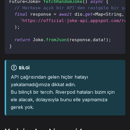
Future
<
Joke
>
fetchRandomJoke
(
)
async
{
// Herkese açık bir API'den rastgele bir şak
final
 response 
=
await
 dio
.
get
<
Map
<
String
,
O
'https://official-joke-api.appspot.com/ran
)
;
return
Joke
.
fromJson
(
response
.
data
!
)
;
}
BILGI
API çağrısından gelen hiçbir hatayı
yakalamadığımıza dikkat edin.
Bu bilinçli bir tercih. Riverpod hataları bizim için
ele alacak, dolayısıyla bunu elle yapmamıza
gerek yok.